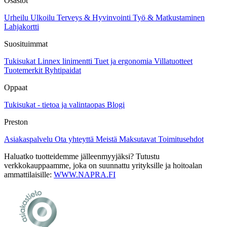
Osastot
tuotteen
sivulla.
Urheilu
Ulkoilu
Terveys & Hyvinvointi
Työ & Matkustaminen
Lahjakortti
Suosituimmat
Tukisukat
Linnex linimentti
Tuet ja ergonomia
Villatuotteet
Tuotemerkit
Ryhtipaidat
Oppaat
Tukisukat - tietoa ja valintaopas
Blogi
Preston
Asiakaspalvelu
Ota yhteyttä
Meistä
Maksutavat
Toimitusehdot
Haluatko tuotteidemme jälleenmyyjäksi? Tutustu
verkkokauppaamme, joka on suunnattu yrityksille ja hoitoalan
ammattilaisille:
WWW.NAPRA.FI