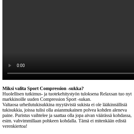
Miksi valita Sport Compression -sukka?
Huolellisen tutkimus- ja tuotekehitystyön tuloksena Relaxsan tuo nyt
markkinoille uuden Compression Sport -sukan.
Valtaosa urheilutukisukkina myytävistä sukista ei ole lääkinnällisiä
tukisukkia, joissa tulisi olla asianmukainen polvea kohden aleneva
paine. Puristus vaihtelee ja saattaa olla jopa aivan väärässä kohdassa,
esim. vahvimmillaan pohkeen kohdalla. Tämä ei mitenkään edistä
verenkiertoa!