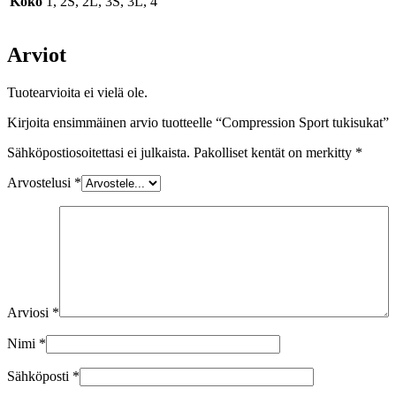
Koko
1, 2S, 2L, 3S, 3L, 4
Arviot
Tuotearvioita ei vielä ole.
Kirjoita ensimmäinen arvio tuotteelle “Compression Sport tukisukat”
Sähköpostiosoitettasi ei julkaista.
Pakolliset kentät on merkitty
*
Arvostelusi
*
Arviosi
*
Nimi
*
Sähköposti
*