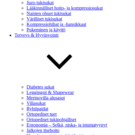
Juzo tukisukat
Lääkinnälliset hoito- ja kompressiosukat
Naisten ohuet tukisukat
Värilliset tukisukat
Kompressiohihat ja -hansikkaat
Pukeminen ja käyttö
Terveys & Hyvinvointi
Diabetes sukat
Leggingsit & Shapewear
Merinovilla alusasut
Villasukat
Ryhtipaidat
Ortopediset tuet
Ortopediset tukipohjalliset
Ergonomia – Selkä, niska- ja istumatyynyt
Jalkojen itsehoito