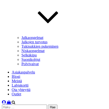
Jalkaongelmat
Jalkojen turvotus
Tukisukkien pukeminen
Niskaongelmat
Selkäkipu
Suonikohjut
Polvivaivat
Asiakaspalvelu
Blogi
Meistä
Lahjakortti
Ota yhteyttä
Outlet
Haku: