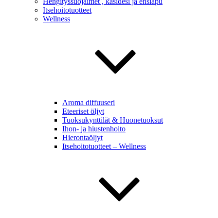
Hengityssuojaimet , käsidesi ja ensiapu
Itsehoitotuotteet
Wellness
Aroma diffuuseri
Eteeriset öljyt
Tuoksukynttilät & Huonetuoksut
Ihon- ja hiustenhoito
Hierontaöljyt
Itsehoitotuotteet – Wellness