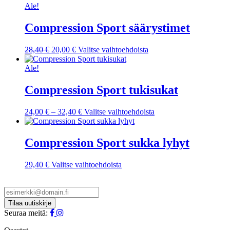
Ale!
Compression Sport säärystimet
Alkuperäinen
Nykyinen
Tällä
28,40
€
20,00
€
Valitse vaihtoehdoista
hinta
hinta
tuotteella
oli:
on:
on
Ale!
28,40 €.
20,00 €.
useampi
muunnelma.
Compression Sport tukisukat
Voit
tehdä
Hintaluokka:
Tällä
24,00
€
–
32,40
€
Valitse vaihtoehdoista
valinnat
24,00 €
tuotteella
tuotteen
-
on
sivulla.
32,40 €
useampi
Compression Sport sukka lyhyt
muunnelma.
Voit
Tällä
29,40
€
Valitse vaihtoehdoista
tehdä
tuotteella
valinnat
on
tuotteen
useampi
sivulla.
muunnelma.
Voit
Seuraa meitä:
tehdä
valinnat