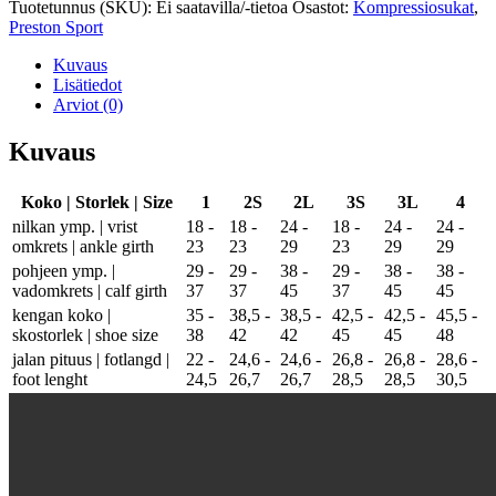
Tuotetunnus (SKU):
Ei saatavilla/-tietoa
Osastot:
Kompressiosukat
,
määrä
Preston Sport
Kuvaus
Lisätiedot
Arviot (0)
Kuvaus
Koko | Storlek | Size
1
2S
2L
3S
3L
4
nilkan ymp. | vrist
18 -
18 -
24 -
18 -
24 -
24 -
omkrets | ankle girth
23
23
29
23
29
29
pohjeen ymp. |
29 -
29 -
38 -
29 -
38 -
38 -
vadomkrets | calf girth
37
37
45
37
45
45
kengan koko |
35 -
38,5 -
38,5 -
42,5 -
42,5 -
45,5 -
skostorlek | shoe size
38
42
42
45
45
48
jalan pituus | fotlangd |
22 -
24,6 -
24,6 -
26,8 -
26,8 -
28,6 -
foot lenght
24,5
26,7
26,7
28,5
28,5
30,5