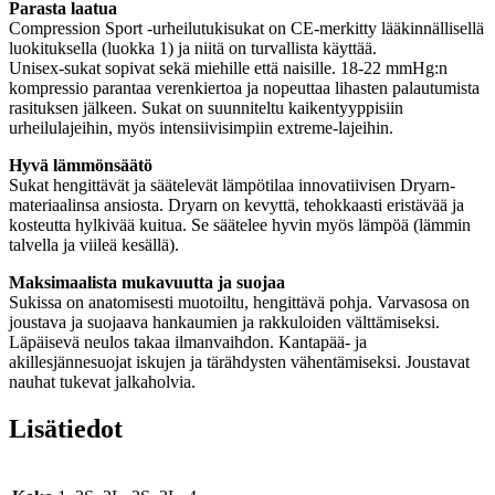
Parasta laatua
Compression Sport -urheilutukisukat on CE-merkitty lääkinnällisellä
luokituksella (luokka 1) ja niitä on turvallista käyttää.
Unisex-sukat sopivat sekä miehille että naisille. 18-22 mmHg:n
kompressio parantaa verenkiertoa ja nopeuttaa lihasten palautumista
rasituksen jälkeen. Sukat on suunniteltu kaikentyyppisiin
urheilulajeihin, myös intensiivisimpiin extreme-lajeihin.
Hyv
ä
l
ä
mm
ö
ns
ää
t
ö
Sukat hengittävät ja säätelevät lämpötilaa innovatiivisen Dryarn-
materiaalinsa ansiosta. Dryarn on kevyttä, tehokkaasti eristävää ja
kosteutta hylkivää kuitua. Se säätelee hyvin myös lämpöä (lämmin
talvella ja viileä kesällä).
Maksimaalista mukavuutta ja suojaa
Sukissa on anatomisesti muotoiltu, hengittävä pohja. Varvasosa on
joustava ja suojaava hankaumien ja rakkuloiden välttämiseksi.
Läpäisevä neulos takaa ilmanvaihdon. Kantapää- ja
akillesjännesuojat iskujen ja tärähdysten vähentämiseksi. Joustavat
nauhat tukevat jalkaholvia.
Lisätiedot