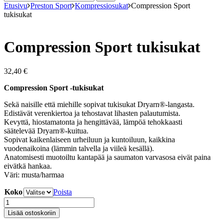
Etusivu
Preston Sport
Kompressiosukat
Compression Sport
tukisukat
Compression Sport tukisukat
32,40
€
Compression Sport -tukisukat
Sekä naisille että miehille sopivat tukisukat Dryarn®-langasta.
Edistävät verenkiertoa ja tehostavat lihasten palautumista.
Kevyttä, hiostamatonta ja hengittävää, lämpöä tehokkaasti
säätelevää Dryarn®-kuitua.
Sopivat kaikenlaiseen urheiluun ja kuntoiluun, kaikkina
vuodenaikoina (lämmin talvella ja viileä kesällä).
Anatomisesti muotoiltu kantapää ja saumaton varvasosa eivät paina
eivätkä hankaa.
Väri: musta/harmaa
Koko
Poista
Compression
Sport
Lisää ostoskoriin
tukisukat