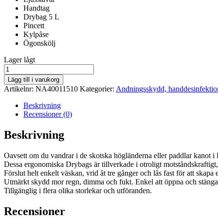
Handtag
Drybag 5 L
Pincett
Kylpåse
Ögonskölj
lager
Lager lågt
saldo
NORDEN
OUTDOOR
Lägg till i varukorg
Drybag
Artikelnr:
NA40011510
Kategorier:
Andningsskydd, handdesinfektion
5L
mängd
Beskrivning
Recensioner (0)
Beskrivning
Oavsett om du vandrar i de skotska högländerna eller paddlar kanot
Dessa ergonomiska Drybags är tillverkade i otroligt motståndskraftigt, 
Förslut helt enkelt väskan, vrid åt tre gånger och lås fast för att skapa e
Utmärkt skydd mor regn, dimma och fukt. Enkel att öppna och stänga,
Tillgänglig i flera olika storlekar och utföranden.
Recensioner