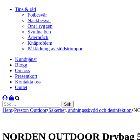
Tips & råd
Fotbesvär
Nackbesvär
Ont i ryggen
Svullna ben
Åderbråck
Knäproblem
Påklädning av stödstrumpor
Kundtjänst
Blogg
Om oss
Presentkort
Kontakta oss
Outlet
Sök
efter:
Hem
Preston Outdoor
Säkerhet, andningsskydd och desinfektion
NO
NORDEN OUTDOOR Drybag 