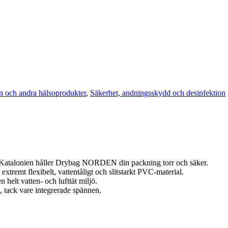
 och andra hälsoprodukter
,
Säkerhet, andningsskydd och desinfektion
 i Katalonien håller Drybag NORDEN din packning torr och säker.
extremt flexibelt, vattentåligt och slitstarkt PVC-material.
n helt vatten- och lufttät miljö.
 tack vare integrerade spännen.