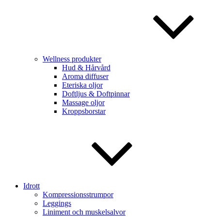
Wellness produkter
Hud & Hårvård
Aroma diffuser
Eteriska oljor
Doftljus & Doftpinnar
Massage oljor
Kroppsborstar
Idrott
Kompressionsstrumpor
Leggings
Liniment och muskelsalvor