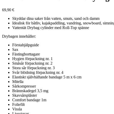
69,90
€
Skyddar dina saker från vatten, smuts, sand och damm
Idealisk för båtliv, kajakpaddling, vandring, snowboard, simnin
Vattentät Drybag cylinder med Roll-Top spänne
Drybagen innehåller:
Förstahjälpguide
Sax
Fästingborttagare
Hygien förpackning nr. 1
Småsår förpackning nr. 2
Stora sår förpackning nr. 3
Svår blödning förpackning nr. 4
Elastiskt självhäftande bandage 5 m x 6 cm
Mitella
Sårkompresser
Brännskadegel 3,5 mg
Skavsårsplåster
Comfort bandage 1m
Foliefilt
Vissla
Ljusstavar