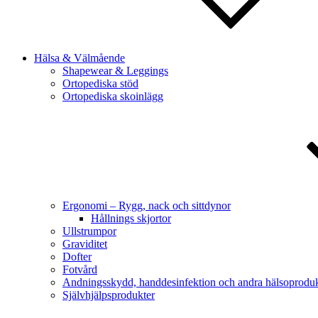
Hälsa & Välmående
Shapewear & Leggings
Ortopediska stöd
Ortopediska skoinlägg
Ergonomi – Rygg, nack och sittdynor
Hållnings skjortor
Ullstrumpor
Graviditet
Dofter
Fotvård
Andningsskydd, handdesinfektion och andra hälsoproduk
Självhjälpsprodukter