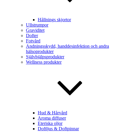
Hållnings skjortor
Ullstrumpor
Graviditet
Dofter
Fotvård
Andningsskydd, handdesinfektion och andra
hälsoprodukter
Självhjälpsprodukter
Wellness produkter
Hud & Hårvård
Aroma diffuser
Eteriska oljor
Doftljus & Doftpinnar