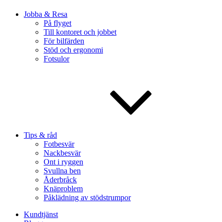
Jobba & Resa
På flyget
Till kontoret och jobbet
För bilfärden
Stöd och ergonomi
Fotsulor
Tips & råd
Fotbesvär
Nackbesvär
Ont i ryggen
Svullna ben
Åderbråck
Knäproblem
Påklädning av stödstrumpor
Kundtjänst