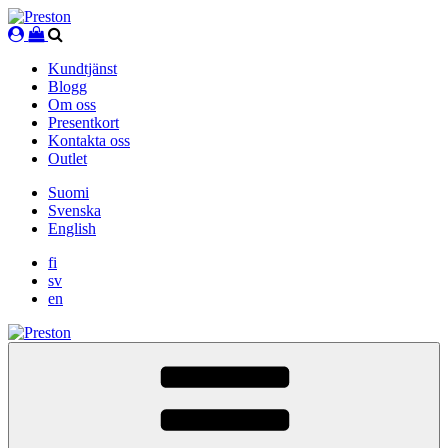
Skip
to
content
Kundtjänst
Blogg
Om oss
Presentkort
Kontakta oss
Outlet
Suomi
Svenska
English
fi
sv
en