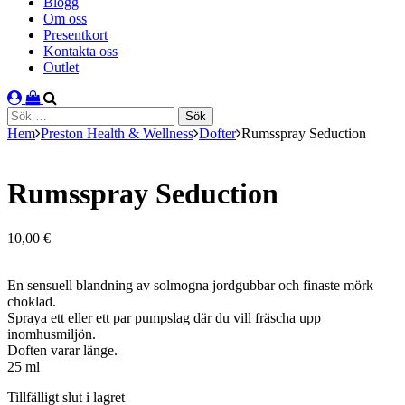
Blogg
Om oss
Presentkort
Kontakta oss
Outlet
Sök
efter:
Hem
Preston Health & Wellness
Dofter
Rumsspray Seduction
Rumsspray Seduction
10,00
€
En sensuell blandning av solmogna jordgubbar och finaste mörk
choklad.
Spraya ett eller ett par pumpslag där du vill fräscha upp
inomhusmiljön.
Doften varar länge.
25 ml
lager
Tillfälligt slut i lagret