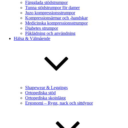
Färgglada stödstrumpor
Tunna stödstrumpor för damer
Juzo kompressionsstrumpor
Kompressionsärmar och -handskar
Medicinska kompressionsstrumpor
Diabetes strumpor
Påklädning och användning
Hälsa & Välmående
Shapewear & Leggings
Ortopediska stöd
Ortopediska skoinlägg
Ergonomi – Rygg, nack och sittdynor