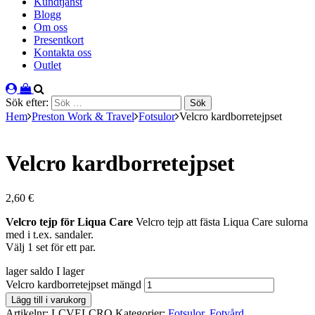
Kundtjänst
Blogg
Om oss
Presentkort
Kontakta oss
Outlet
Sök efter:
Hem
Preston Work & Travel
Fotsulor
Velcro kardborretejpset
Velcro kardborretejpset
2,60
€
Velcro tejp för Liqua Care
Velcro tejp att fästa Liqua Care sulorna
med i t.ex. sandaler.
Välj 1 set för ett par.
lager saldo
I lager
Velcro kardborretejpset mängd
Lägg till i varukorg
Artikelnr:
LCVELCRO
Kategorier:
Fotsulor
,
Fotvård