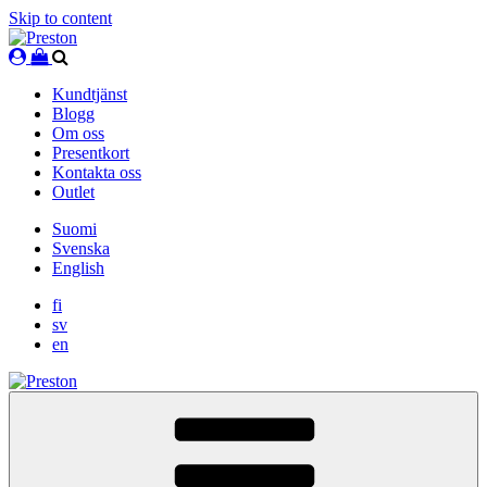
Skip to content
Kundtjänst
Blogg
Om oss
Presentkort
Kontakta oss
Outlet
Suomi
Svenska
English
fi
sv
en