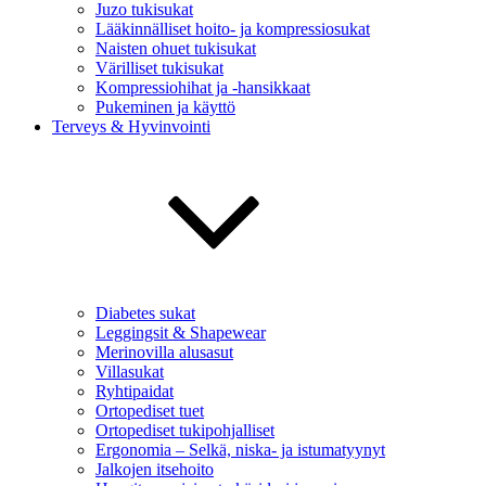
Juzo tukisukat
Lääkinnälliset hoito- ja kompressiosukat
Naisten ohuet tukisukat
Värilliset tukisukat
Kompressiohihat ja -hansikkaat
Pukeminen ja käyttö
Terveys & Hyvinvointi
Diabetes sukat
Leggingsit & Shapewear
Merinovilla alusasut
Villasukat
Ryhtipaidat
Ortopediset tuet
Ortopediset tukipohjalliset
Ergonomia – Selkä, niska- ja istumatyynyt
Jalkojen itsehoito