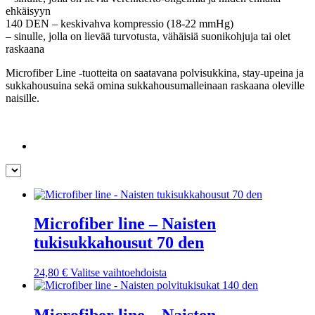
ehkäisyyn
140 DEN – keskivahva kompressio (18-22 mmHg)
– sinulle, jolla on lievää turvotusta, vähäisiä suonikohjuja tai olet
raskaana
Microfiber Line -tuotteita on saatavana polvisukkina, stay-upeina ja
sukkahousuina sekä omina sukkahousumalleinaan raskaana oleville
naisille.
Microfiber line – Naisten
tukisukkahousut 70 den
Tällä
24,80
€
Valitse vaihtoehdoista
tuotteella
on
useampi