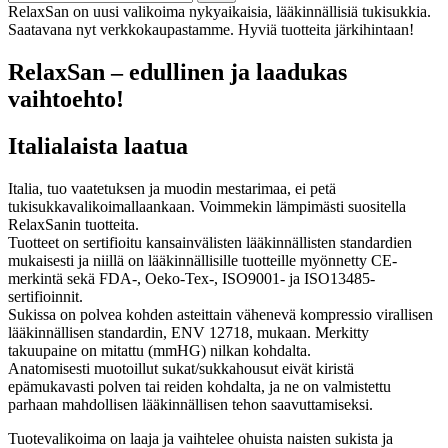
RelaxSan on uusi valikoima nykyaikaisia, lääkinnällisiä tukisukkia.
Saatavana nyt verkkokaupastamme. Hyviä tuotteita järkihintaan!
RelaxSan – edullinen ja laadukas
vaihtoehto!
Italialaista laatua
Italia, tuo vaatetuksen ja muodin mestarimaa, ei petä
tukisukkavalikoimallaankaan. Voimmekin lämpimästi suositella
RelaxSanin tuotteita.
Tuotteet on sertifioitu kansainvälisten lääkinnällisten standardien
mukaisesti ja niillä on lääkinnällisille tuotteille myönnetty CE-
merkintä sekä FDA-, Oeko-Tex-, ISO9001- ja ISO13485-
sertifioinnit.
Sukissa on polvea kohden asteittain vähenevä kompressio virallisen
lääkinnällisen standardin, ENV 12718, mukaan. Merkitty
takuupaine on mitattu (mmHG) nilkan kohdalta.
Anatomisesti muotoillut sukat/sukkahousut eivät kiristä
epämukavasti polven tai reiden kohdalta, ja ne on valmistettu
parhaan mahdollisen lääkinnällisen tehon saavuttamiseksi.
Tuotevalikoima on laaja ja vaihtelee ohuista naisten sukista ja