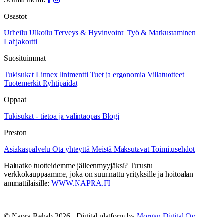
tehdä
valinnat
Osastot
tuotteen
sivulla.
Urheilu
Ulkoilu
Terveys & Hyvinvointi
Työ & Matkustaminen
Lahjakortti
Suosituimmat
Tukisukat
Linnex linimentti
Tuet ja ergonomia
Villatuotteet
Tuotemerkit
Ryhtipaidat
Oppaat
Tukisukat - tietoa ja valintaopas
Blogi
Preston
Asiakaspalvelu
Ota yhteyttä
Meistä
Maksutavat
Toimitusehdot
Haluatko tuotteidemme jälleenmyyjäksi? Tutustu
verkkokauppaamme, joka on suunnattu yrityksille ja hoitoalan
ammattilaisille:
WWW.NAPRA.FI
© Napra-Rehab 2026 - Digital platform by
Morgan Digital Oy