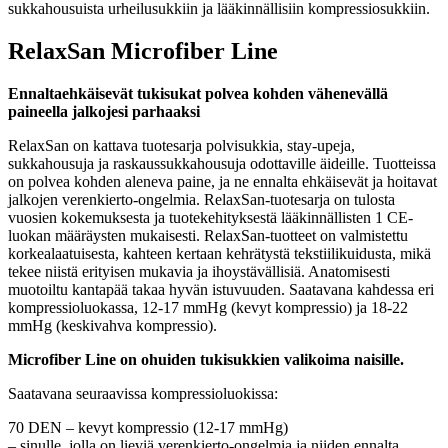
sukkahousuista urheilusukkiin ja lääkinnällisiin kompressiosukkiin.
RelaxSan Microfiber Line
Ennaltaehk
ä
isev
ä
t tukisukat polvea kohden v
ä
henev
ä
ll
ä
paineella jalkojesi parhaaksi
RelaxSan on kattava tuotesarja polvisukkia, stay-upeja,
sukkahousuja ja raskaussukkahousuja odottaville äideille. Tuotteissa
on polvea kohden aleneva paine, ja ne ennalta ehkäisevät ja hoitavat
jalkojen verenkierto-ongelmia. RelaxSan-tuotesarja on tulosta
vuosien kokemuksesta ja tuotekehityksestä lääkinnällisten 1 CE-
luokan määräysten mukaisesti. RelaxSan-tuotteet on valmistettu
korkealaatuisesta, kahteen kertaan kehrätystä tekstiilikuidusta, mikä
tekee niistä erityisen mukavia ja ihoystävällisiä. Anatomisesti
muotoiltu kantapää takaa hyvän istuvuuden. Saatavana kahdessa eri
kompressioluokassa, 12-17 mmHg (kevyt kompressio) ja 18-22
mmHg (keskivahva kompressio).
Microfiber Line on ohuiden tukisukkien valikoima naisille.
Saatavana seuraavissa kompressioluokissa:
70 DEN – kevyt kompressio (12-17 mmHg)
– sinulle, jolla on lieviä verenkierto-ongelmia ja niiden ennalta