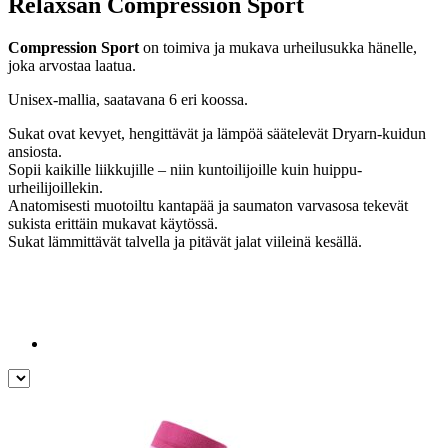
Relaxsan Compression Sport
useampi
muunnelma.
Compression Sport
on toimiva ja mukava urheilusukka hänelle,
Voit
joka arvostaa laatua.
tehdä
valinnat
Unisex-mallia, saatavana 6 eri koossa.
tuotteen
sivulla.
Sukat ovat kevyet, hengittävät ja lämpöä säätelevät Dryarn-kuidun
ansiosta.
Sopii kaikille liikkujille – niin kuntoilijoille kuin huippu-
urheilijoillekin.
Anatomisesti muotoiltu kantapää ja saumaton varvasosa tekevät
sukista erittäin mukavat käytössä.
Sukat lämmittävät talvella ja pitävät jalat viileinä kesällä.