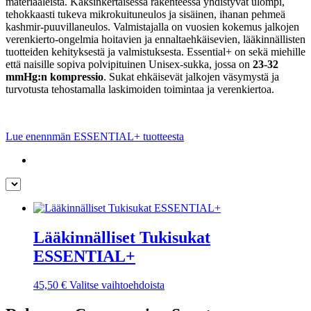
materiaaleista. Kaksinkertaisessa rakenteessa yhdistyvät ulompi,
valinnat
tehokkaasti tukeva mikrokuituneulos ja sisäinen, ihanan pehmeä
tuotteen
kashmir-puuvillaneulos. Valmistajalla on vuosien kokemus jalkojen
sivulla.
verenkierto-ongelmia hoitavien ja ennaltaehkäisevien, lääkinnällisten
tuotteiden kehityksestä ja valmistuksesta. Essential+ on sekä miehille
että naisille sopiva polvipituinen Unisex-sukka, jossa on
23-32
mmHg:n kompressio
. Sukat ehkäisevät jalkojen väsymystä ja
turvotusta tehostamalla laskimoiden toimintaa ja verenkiertoa.
Lue enennmän ESSENTIAL+ tuotteesta
Lääkinnälliset Tukisukat
ESSENTIAL+
Tällä
45,50
€
Valitse vaihtoehdoista
tuotteella
on