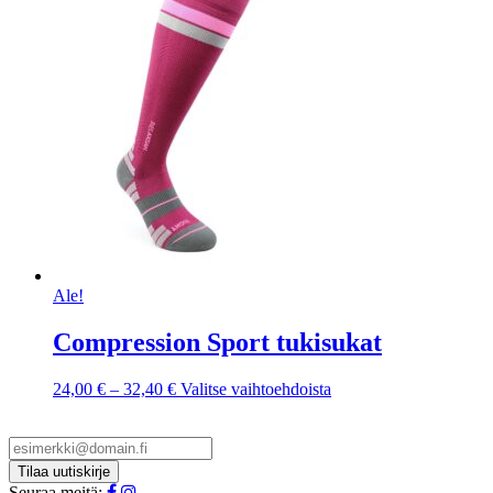
Ale!
Compression Sport tukisukat
Hintaluokka:
Tällä
24,00
€
–
32,40
€
Valitse vaihtoehdoista
24,00 €
tuotteella
-
on
32,40 €
useampi
muunnelma.
Voit
Seuraa meitä: