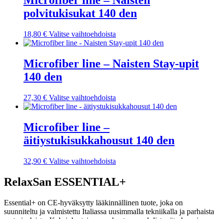
Microfiber line – Naisten
muunnelma.
polvitukisukat 140 den
Voit
tehdä
valinnat
Tällä
18,80
€
Valitse vaihtoehdoista
tuotteen
tuotteella
sivulla.
on
useampi
Microfiber line – Naisten Stay-upit
muunnelma.
140 den
Voit
tehdä
valinnat
Tällä
27,30
€
Valitse vaihtoehdoista
tuotteen
tuotteella
sivulla.
on
useampi
Microfiber line –
muunnelma.
äitiystukisukkahousut 140 den
Voit
tehdä
valinnat
Tällä
32,90
€
Valitse vaihtoehdoista
tuotteen
tuotteella
sivulla.
on
RelaxSan ESSENTIAL+
useampi
muunnelma.
Essential+ on CE-hyväksytty lääkinnällinen tuote, joka on
Voit
suunniteltu ja valmistettu Italiassa uusimmalla tekniikalla ja parhaista
tehdä