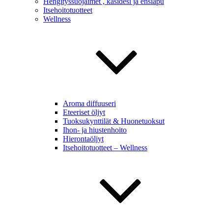
Hengityssuojaimet , käsidesi ja ensiapu
Itsehoitotuotteet
Wellness
Aroma diffuuseri
Eteeriset öljyt
Tuoksukynttilät & Huonetuoksut
Ihon- ja hiustenhoito
Hierontaöljyt
Itsehoitotuotteet – Wellness