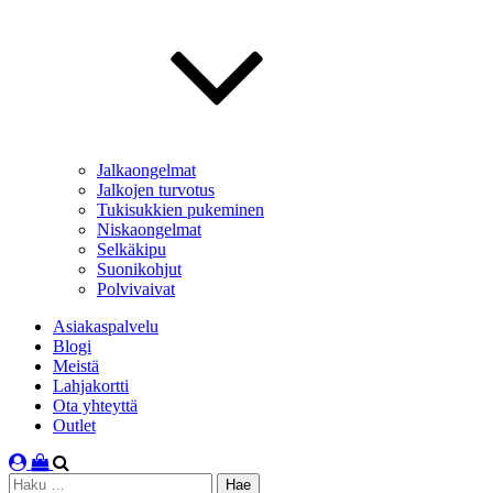
Jalkaongelmat
Jalkojen turvotus
Tukisukkien pukeminen
Niskaongelmat
Selkäkipu
Suonikohjut
Polvivaivat
Asiakaspalvelu
Blogi
Meistä
Lahjakortti
Ota yhteyttä
Outlet
Haku: