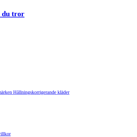
 du tror
märken
Hållningskorrigerande kläder
illkor