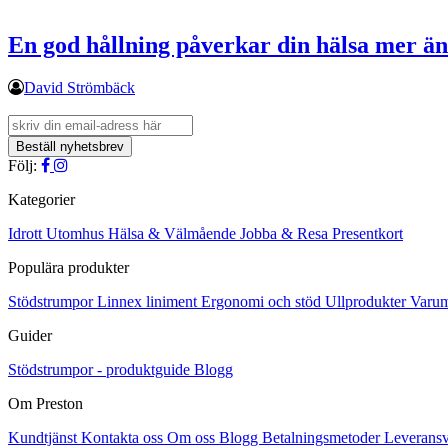
En god hållning påverkar din hälsa mer än
David Strömbäck
Följ:
Kategorier
Idrott
Utomhus
Hälsa & Välmående
Jobba & Resa
Presentkort
Populära produkter
Stödstrumpor
Linnex liniment
Ergonomi och stöd
Ullprodukter
Varu
Guider
Stödstrumpor - produktguide
Blogg
Om Preston
Kundtjänst
Kontakta oss
Om oss
Blogg
Betalningsmetoder
Leveransv