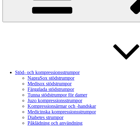
Stöd- och kompressionsstrumpor
NapraSox stödstrumpor
Medisox stödstrumpor
Färgglada stödstrumpor
Tunna stödstrumpor för damer
Juzo kompressionsstrumpor
Kompressionsärmar och -handskar
Medicinska kompressionsstrumpor
Diabetes strumpor
Påklädning och användning