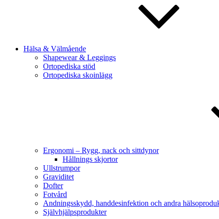
Hälsa & Välmående
Shapewear & Leggings
Ortopediska stöd
Ortopediska skoinlägg
Ergonomi – Rygg, nack och sittdynor
Hållnings skjortor
Ullstrumpor
Graviditet
Dofter
Fotvård
Andningsskydd, handdesinfektion och andra hälsoproduk
Självhjälpsprodukter