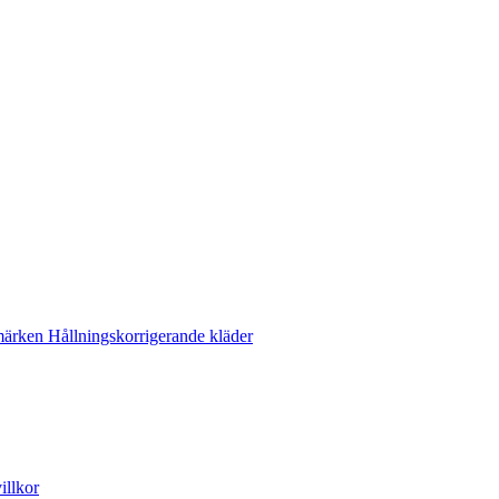
märken
Hållningskorrigerande kläder
illkor