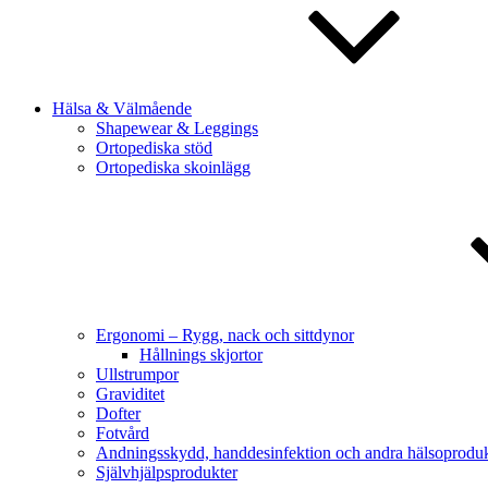
Hälsa & Välmående
Shapewear & Leggings
Ortopediska stöd
Ortopediska skoinlägg
Ergonomi – Rygg, nack och sittdynor
Hållnings skjortor
Ullstrumpor
Graviditet
Dofter
Fotvård
Andningsskydd, handdesinfektion och andra hälsoproduk
Självhjälpsprodukter