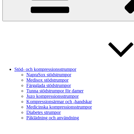
Stöd- och kompressionsstrumpor
NapraSox stödstrumpor
Medisox stödstrumpor
Färgglada stödstrumpor
Tunna stödstrumpor för damer
Juzo kompressionsstrumpor
Kompressionsärmar och -handskar
Medicinska kompressionsstrumpor
Diabetes strumpor
Påklädning och användning