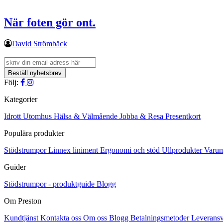
När foten gör ont.
David Strömbäck
Följ:
Kategorier
Idrott
Utomhus
Hälsa & Välmående
Jobba & Resa
Presentkort
Populära produkter
Stödstrumpor
Linnex liniment
Ergonomi och stöd
Ullprodukter
Varu
Guider
Stödstrumpor - produktguide
Blogg
Om Preston
Kundtjänst
Kontakta oss
Om oss
Blogg
Betalningsmetoder
Leveransv