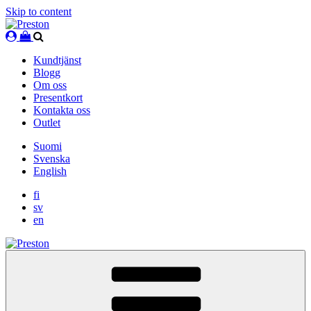
Skip to content
Kundtjänst
Blogg
Om oss
Presentkort
Kontakta oss
Outlet
Suomi
Svenska
English
fi
sv
en