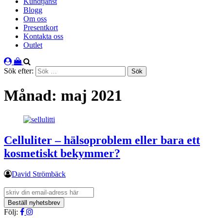
Kundtjänst
Blogg
Om oss
Presentkort
Kontakta oss
Outlet
Sök efter:
Månad:
maj 2021
Celluliter – hälsoproblem eller bara ett
kosmetiskt bekymmer?
David Strömbäck
Följ: