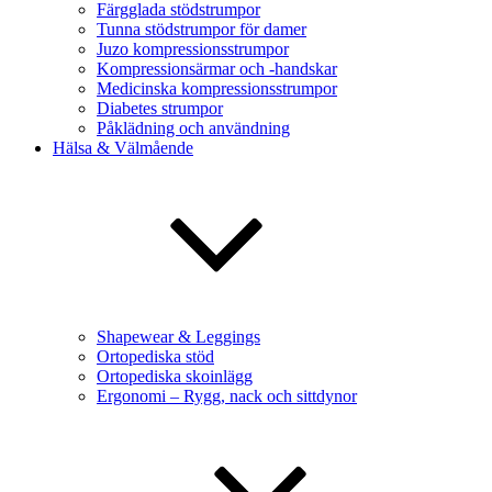
Färgglada stödstrumpor
Tunna stödstrumpor för damer
Juzo kompressionsstrumpor
Kompressionsärmar och -handskar
Medicinska kompressionsstrumpor
Diabetes strumpor
Påklädning och användning
Hälsa & Välmående
Shapewear & Leggings
Ortopediska stöd
Ortopediska skoinlägg
Ergonomi – Rygg, nack och sittdynor