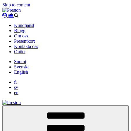
Skip to content
Kundtjänst
Blogg
Om oss
Presentkort
Kontakta oss
Outlet
Suomi
Svenska
English
fi
sv
en