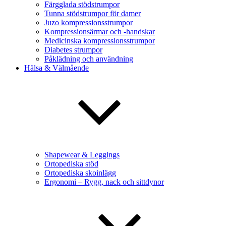
Färgglada stödstrumpor
Tunna stödstrumpor för damer
Juzo kompressionsstrumpor
Kompressionsärmar och -handskar
Medicinska kompressionsstrumpor
Diabetes strumpor
Påklädning och användning
Hälsa & Välmående
Shapewear & Leggings
Ortopediska stöd
Ortopediska skoinlägg
Ergonomi – Rygg, nack och sittdynor