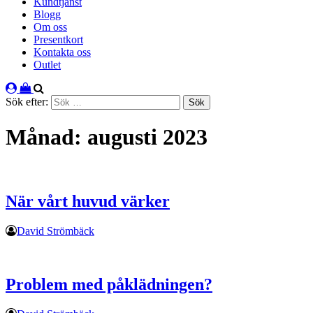
Kundtjänst
Blogg
Om oss
Presentkort
Kontakta oss
Outlet
Sök efter:
Månad:
augusti 2023
När vårt huvud värker
David Strömbäck
Problem med påklädningen?