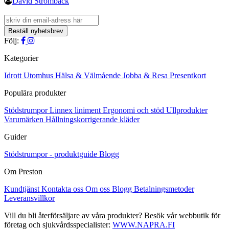
David Strömbäck
Följ:
Kategorier
Idrott
Utomhus
Hälsa & Välmående
Jobba & Resa
Presentkort
Populära produkter
Stödstrumpor
Linnex liniment
Ergonomi och stöd
Ullprodukter
Varumärken
Hållningskorrigerande kläder
Guider
Stödstrumpor - produktguide
Blogg
Om Preston
Kundtjänst
Kontakta oss
Om oss
Blogg
Betalningsmetoder
Leveransvillkor
Vill du bli återförsäljare av våra produkter? Besök vår webbutik för
företag och sjukvårdsspecialister:
WWW.NAPRA.FI