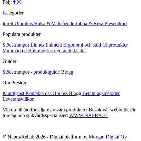
Följ:
Kategorier
Idrott
Utomhus
Hälsa & Välmående
Jobba & Resa
Presentkort
Populära produkter
Stödstrumpor
Linnex liniment
Ergonomi och stöd
Ullprodukter
Varumärken
Hållningskorrigerande kläder
Guider
Stödstrumpor - produktguide
Blogg
Om Preston
Kundtjänst
Kontakta oss
Om oss
Blogg
Betalningsmetoder
Leveransvillkor
Vill du bli återförsäljare av våra produkter? Besök vår webbutik för
företag och sjukvårdsspecialister:
WWW.NAPRA.FI
© Napra-Rehab 2026 - Digital platform by
Morgan Digital Oy