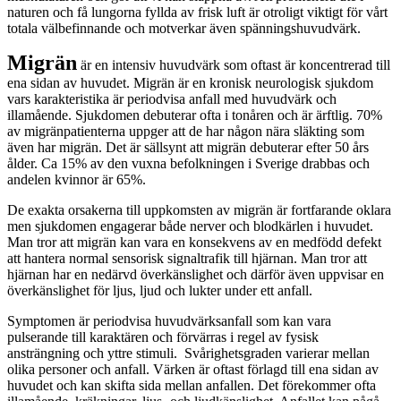
naturen och få lungorna fyllda av frisk luft är otroligt viktigt för vårt
totala välbefinnande och motverkar även spänningshuvudvärk.
Migrän
är en intensiv huvudvärk som oftast är koncentrerad till
ena sidan av huvudet. Migrän är en kronisk neurologisk sjukdom
vars karakteristika är periodvisa anfall med huvudvärk och
illamående. Sjukdomen debuterar ofta i tonåren och är ärftlig. 70%
av migränpatienterna uppger att de har någon nära släkting som
även har migrän. Det är sällsynt att migrän debuterar efter 50 års
ålder. Ca 15% av den vuxna befolkningen i Sverige drabbas och
andelen kvinnor är 65%.
De exakta orsakerna till uppkomsten av migrän är fortfarande oklara
men sjukdomen engagerar både nerver och blodkärlen i huvudet.
Man tror att migrän kan vara en konsekvens av en medfödd defekt
att hantera normal sensorisk signaltrafik till hjärnan. Man tror att
hjärnan har en nedärvd överkänslighet och därför även uppvisar en
överkänslighet för ljus, ljud och lukter under ett anfall.
Symptomen är periodvisa huvudvärksanfall som kan vara
pulserande till karaktären och förvärras i regel av fysisk
ansträngning och yttre stimuli. Svårighetsgraden varierar mellan
olika personer och anfall. Värken är oftast förlagd till ena sidan av
huvudet och kan skifta sida mellan anfallen. Det förekommer ofta