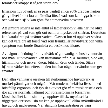
föranleder knappast någon större oro.
Eftersom huvudvärk är så pass vanligt att ca 90% drabbas någon
gång i livet är det bra att försöka förstå vad som kan ligga bakom
och vad man själv kan göra för att motverka besvären.
Att jämföra smärta är inte alltid så lätt eftersom vi alla har lite olika
referenser på vad som gör ont och hur mycket det smärtar. Dessutom
kan karaktären på smärtor variera. Oavsett hur vi upplever smärta
kan det vara bra att förstå vad som framkallar huvudvärk och vilka
symptom som borde föranleda ett besök hos läkare.
Av någon anledning är huvudvärk något vanligare hos kvinnor än
hos män. Huvudvärken kan härstamma från bl.a. muskler, blodkärl,
hjärnhinnor och nerver, ögon, bihålor, öron och tänder. Själva
hjärnan värker inte eftersom den inte har några nervändor som ger
smärtor.
Den allra vanligaste orsaken till återkommande huvudvärk är
muskelspänningar och migrän. Vår moderna hektiska livsstil med
bristfällig ergonomi och fysisk aktivitet gör våra muskler stela och
gör att vår normala hållning och rörelseförmåga försämras.
Muskelstelhet kan i sin tur ge upphov till sk. myofasciala
triggerpunkter som i sin tur kan ge upphov till olika smärttillstånd i
huvud och nackregion. Vår ständiga koncentration på våra