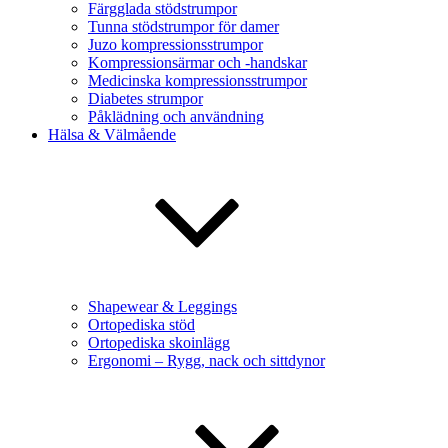
Färgglada stödstrumpor
Tunna stödstrumpor för damer
Juzo kompressionsstrumpor
Kompressionsärmar och -handskar
Medicinska kompressionsstrumpor
Diabetes strumpor
Påklädning och användning
Hälsa & Välmående
Shapewear & Leggings
Ortopediska stöd
Ortopediska skoinlägg
Ergonomi – Rygg, nack och sittdynor