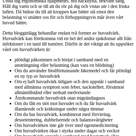
Unna dig ergonomiska hjälpmedel, bra nackdyna, bekväm säng.
Håll dig varm och se till att du rör på dig och vistas ute i den friska
luften. Då bidrar du till att kroppen kan bättre stå emot den
belastning vi utsätter oss för och förhoppningsvis mår även vårt
huvud bättre.
Detta blogginlägg behandlar endast två former av huvudvärk.
Huvudvärk kan förekomma vid en hel del andra sjukdomar allt från
infektioner i en tand till tumörer. Därför är det viktigt att du uppsöker
vård om huvudvärken är:
plötsligt påkommen och börjat i samband med en
ansträngning eller belastning (kan vara en blödning)
Om du använder blodförtunnande läkemedel och får plötsligt
en ny typ av huvudvärk
Om ej haft huvudvärk tidigare och den uppstår i samband
med allmänna symptom som feber, nackstelhet, försämrat
allmäntillstånd eller nedsatt medvetande
Återkommande huvudvärk utan migrändiagnos
Om du fått en stöt mot huvudet och du får huvudvärk
illamående och kräkningar under några timmar
Om du har huvudvärk, kombinerat med förvirring,
desorientering, dubbelseende och balanssvårigheter
Om huvudvärken inte går över med egenmedicinering
Om huvudvärken ökar i styrka under dagar och veckor