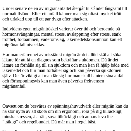
Under senare delen av migränanfallet återgår tillståndet långsamt till
normaltillstånd. Efter ett anfall känner man sig oftast mycket trött
och urlakad upp till ett par dygn efter attacken.
Individens egen migräntröskel varierar över tid och beroende på
hormonsvängningar, mental stress, avslappning efter stress, stark
trötthet, födoämnen, väderomslag, läkemedelskonsumtion kan ett
migränanfall utvecklas.
Har man erfarenhet av misstänkt migrän är det alltid skäl att söka
läkare för att få en diagnos som bekräftar sjukdomen. Då är det
lättare att förhålla sig till sin sjukdom och man kan få hjälp både med
läkemedel och hur man förhåller sig och kan påverka sjukdomen
själv. Det är viktigt att man lär sig hur man skall hantera sina anfall
och förhoppningsvis kan man även påverka frekvensen
migränanfall.
Oavsett om du besväras av spänningshuvudvärk eller migrän kan du
ha stor nytta av att sköta om din ergonomi, röra på dig tillräckligt,
minska stressen, äta rätt, sova tillräckligt och annars leva lite
”tråkigt” och regelbundet. Då mår man i regel bäst.