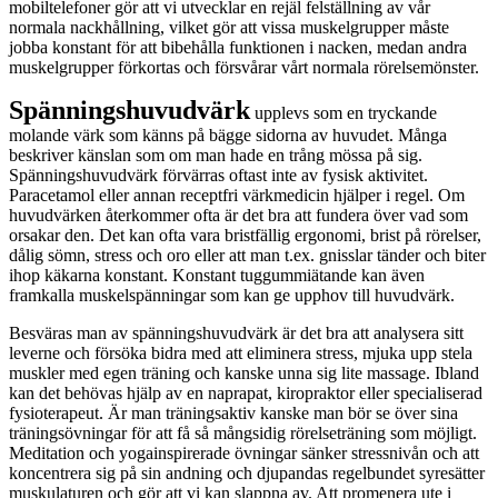
mobiltelefoner gör att vi utvecklar en rejäl felställning av vår
normala nackhållning, vilket gör att vissa muskelgrupper måste
jobba konstant för att bibehålla funktionen i nacken, medan andra
muskelgrupper förkortas och försvårar vårt normala rörelsemönster.
Spänningshuvudvärk
upplevs som en tryckande
molande värk som känns på bägge sidorna av huvudet. Många
beskriver känslan som om man hade en trång mössa på sig.
Spänningshuvudvärk förvärras oftast inte av fysisk aktivitet.
Paracetamol eller annan receptfri värkmedicin hjälper i regel. Om
huvudvärken återkommer ofta är det bra att fundera över vad som
orsakar den. Det kan ofta vara bristfällig ergonomi, brist på rörelser,
dålig sömn, stress och oro eller att man t.ex. gnisslar tänder och biter
ihop käkarna konstant. Konstant tuggummiätande kan även
framkalla muskelspänningar som kan ge upphov till huvudvärk.
Besväras man av spänningshuvudvärk är det bra att analysera sitt
leverne och försöka bidra med att eliminera stress, mjuka upp stela
muskler med egen träning och kanske unna sig lite massage. Ibland
kan det behövas hjälp av en naprapat, kiropraktor eller specialiserad
fysioterapeut. Är man träningsaktiv kanske man bör se över sina
träningsövningar för att få så mångsidig rörelseträning som möjligt.
Meditation och yogainspirerade övningar sänker stressnivån och att
koncentrera sig på sin andning och djupandas regelbundet syresätter
muskulaturen och gör att vi kan slappna av. Att promenera ute i