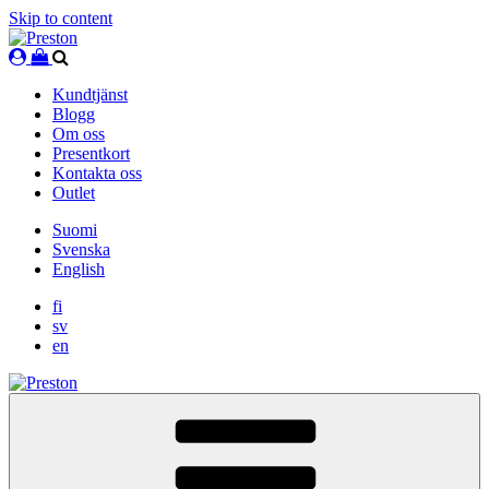
Skip to content
Kundtjänst
Blogg
Om oss
Presentkort
Kontakta oss
Outlet
Suomi
Svenska
English
fi
sv
en