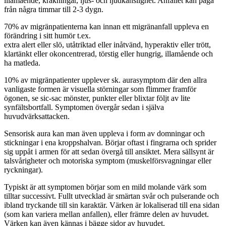
illamående, kräkningar, ljus- och ljudkänslighet. Anfallet kan pågå
från några timmar till 2-3 dygn.
70% av migränpatienterna kan innan ett migränanfall uppleva en
förändring i sitt humör t.ex.
extra alert eller slö, utåtriktad eller inåtvänd, hyperaktiv eller trött,
klartänkt eller okoncentrerad, törstig eller hungrig, illamående och
ha matleda.
10% av migränpatienter upplever sk. aurasymptom där den allra
vanligaste formen är visuella störningar som flimmer framför
ögonen, se sic-sac mönster, punkter eller blixtar följt av lite
synfältsbortfall. Symptomen övergår sedan i själva
huvudvärksattacken.
Sensorisk aura kan man även uppleva i form av domningar och
stickningar i ena kroppshalvan. Börjar oftast i fingrarna och sprider
sig uppåt i armen för att sedan övergå till ansiktet. Mera sällsynt är
talsvårigheter och motoriska symptom (muskelförsvagningar eller
ryckningar).
Typiskt är att symptomen börjar som en mild molande värk som
tilltar successivt. Fullt utvecklad är smärtan svår och pulserande och
ibland tryckande till sin karaktär. Värken är lokaliserad till ena sidan
(som kan variera mellan anfallen), eller främre delen av huvudet.
Värken kan även kännas i bägge sidor av huvudet.