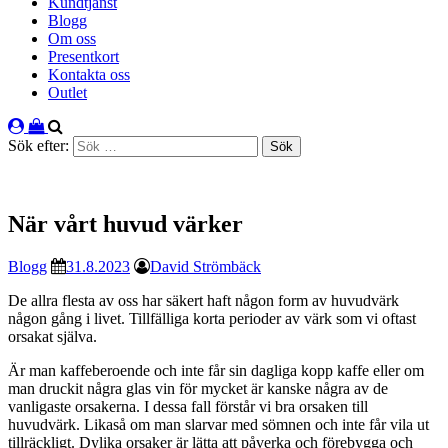
Kundtjänst
Blogg
Om oss
Presentkort
Kontakta oss
Outlet
Sök efter:
När vårt huvud värker
Blogg
31.8.2023
David Strömbäck
De allra flesta av oss har säkert haft någon form av huvudvärk
någon gång i livet. Tillfälliga korta perioder av värk som vi oftast
orsakat själva.
Är man kaffeberoende och inte får sin dagliga kopp kaffe eller om
man druckit några glas vin för mycket är kanske några av de
vanligaste orsakerna. I dessa fall förstår vi bra orsaken till
huvudvärk. Likaså om man slarvar med sömnen och inte får vila ut
tillräckligt. Dylika orsaker är lätta att påverka och förebygga och