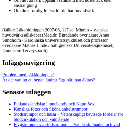
Om huvudvärk uppstår i samband med hostattack eller
ansträngning
Om du är orolig för varför du har huvudvärk
(källor: Läkartidningen 2007/06, 117.se, Migrän – svenska
huvudvärkssällskapet (Med.dr. Biträdande överläkare Anna
Sundholm / Karolinska universitetssjukhuset och professor,
överläkare Mattias Linde / Sahlgrenska Universitetssjukhuset),
Duodecim Terveysportti).
Inläggsnavigering
Problem med påklädningen?
Är det vanligt att benen ändrar färg när man åldras?
Senaste inläggen
Finlands landslag i innebandy och NapraSox
Känsliga fötter och Sköna ankelstrumpor
Stödstrumpor och hälsa – Vetenskapligt bevisade fördelar för
blodcirkulation och välmående
Flygstrumpor vs. stödstrumpor – Vad är skillnaden och vad