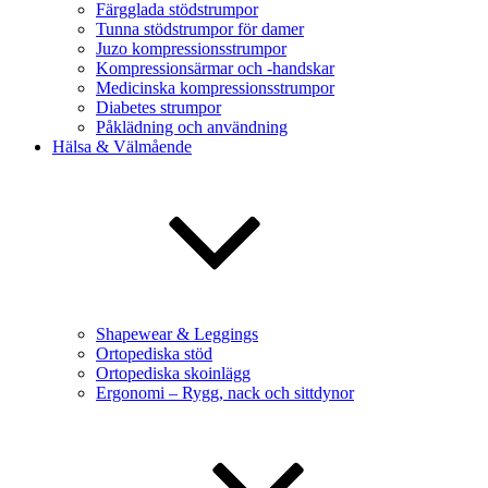
Färgglada stödstrumpor
Tunna stödstrumpor för damer
Juzo kompressionsstrumpor
Kompressionsärmar och -handskar
Medicinska kompressionsstrumpor
Diabetes strumpor
Påklädning och användning
Hälsa & Välmående
Shapewear & Leggings
Ortopediska stöd
Ortopediska skoinlägg
Ergonomi – Rygg, nack och sittdynor