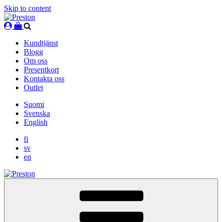
Skip to content
Kundtjänst
Blogg
Om oss
Presentkort
Kontakta oss
Outlet
Suomi
Svenska
English
fi
sv
en