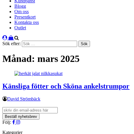
Kundtjänst
Blogg
Om oss
Presentkort
Kontakta oss
Outlet
Sök efter:
Månad:
mars 2025
Känsliga fötter och Sköna ankelstrumpor
David Strömbäck
Följ:
Kategorier