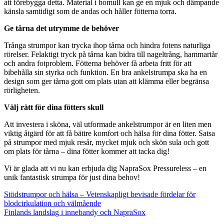
att förebygga detta. Material i bomull kan ge en mjuk och dämpande
känsla samtidigt som de andas och håller fötterna torra.
Ge tårna det utrymme de behöver
Trånga strumpor kan trycka ihop tårna och hindra fotens naturliga
rörelser. Felaktigt tryck på tårna kan bidra till nageltrång, hammartår
och andra fotproblem. Fötterna behöver få arbeta fritt för att
bibehålla sin styrka och funktion. En bra ankelstrumpa ska ha en
design som ger tårna gott om plats utan att klämma eller begränsa
rörligheten.
Välj rätt för dina fötters skull
Att investera i sköna, väl utformade ankelstrumpor är en liten men
viktig åtgärd för att få bättre komfort och hälsa för dina fötter. Satsa
på strumpor med mjuk resår, mycket mjuk och skön sula och gott
om plats för tårna – dina fötter kommer att tacka dig!
Vi är glada att vi nu kan erbjuda dig NapraSox Pressureless – en
unik fantastisk strumpa för just dina behov!
Inläggsnavigering
Stödstrumpor och hälsa – Vetenskapligt bevisade fördelar för
blodcirkulation och välmående
Finlands landslag i innebandy och NapraSox