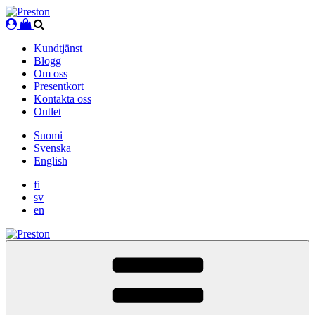
Skip
to
content
Kundtjänst
Blogg
Om oss
Presentkort
Kontakta oss
Outlet
Suomi
Svenska
English
fi
sv
en