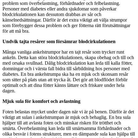
problem som överbelastning, förhårdnader och felbelastning.
Personer med diabetes eller andra sjukdomar som påverkar
blodcirkulationen kan dessutom drabbas av sår och
känselnedsättningar. Därför är det extra viktigt att välja strumpor
som förebygger dessa problem och ger fötterna rätt förutsättningar
för att må bra.
Undvik tajta resårer som försämrar blodcirkulationen
Många vanliga ankelstrumpor har en tajt resår som trycker runt
ankeln. Detta kan störa blodcirkulationen, skapa obehag och till och
med orsaka svullnad. Dålig blodcirkulation kan leda till kalla fötter,
domningar och i värsta fall bidra till sårbildning hos personer med
diabetes. En bra ankelstrumpa ska ha en mjuk och skonsam resår
som sitter på plats utan att trycka åt. Det gör att blodflödet förblir
optimalt och att dina fötter känns lättare och friskare under hela
dagen.
Mjuk sula för komfort och avlastning
Foten belastas mycket under dagen när vi är på benen. Därför är det
viktigt att sulan i ankelstrumpan är mjuk och behaglig. En bra sula
hjälper till att avlasta foten och minskar risken för trötthet och
smärta. Överbelastning kan leda till smärtsamma förhårdnader och
olika besvär i fotens strukturer, men en dämpande sula kan hjälpa till