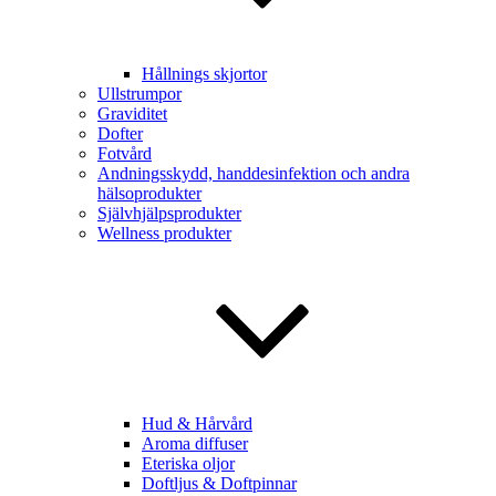
Hållnings skjortor
Ullstrumpor
Graviditet
Dofter
Fotvård
Andningsskydd, handdesinfektion och andra
hälsoprodukter
Självhjälpsprodukter
Wellness produkter
Hud & Hårvård
Aroma diffuser
Eteriska oljor
Doftljus & Doftpinnar