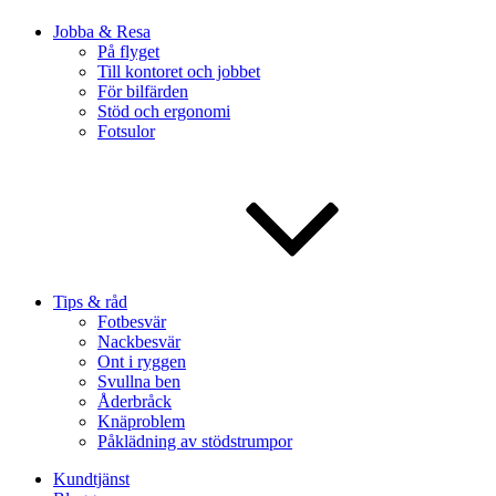
Jobba & Resa
På flyget
Till kontoret och jobbet
För bilfärden
Stöd och ergonomi
Fotsulor
Tips & råd
Fotbesvär
Nackbesvär
Ont i ryggen
Svullna ben
Åderbråck
Knäproblem
Påklädning av stödstrumpor
Kundtjänst