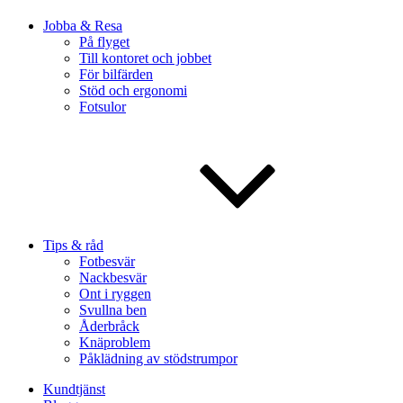
Jobba & Resa
På flyget
Till kontoret och jobbet
För bilfärden
Stöd och ergonomi
Fotsulor
Tips & råd
Fotbesvär
Nackbesvär
Ont i ryggen
Svullna ben
Åderbråck
Knäproblem
Påklädning av stödstrumpor
Kundtjänst