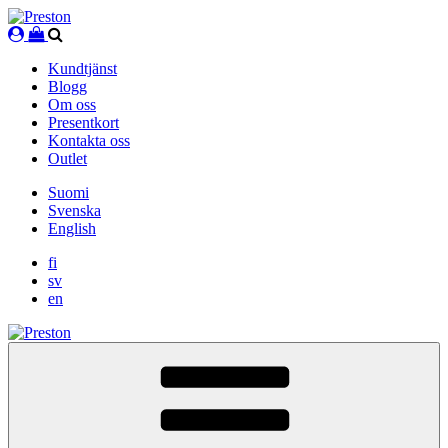
Skip
to
content
Kundtjänst
Blogg
Om oss
Presentkort
Kontakta oss
Outlet
Suomi
Svenska
English
fi
sv
en