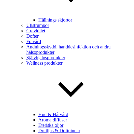
Hållnings skjortor
Ullstrumpor
Graviditet
Dofter
Fotvård
Andningsskydd, handdesinfektion och andra
hälsoprodukter
Självhjälpsprodukter
Wellness produkter
Hud & Hårvård
Aroma diffuser
Eteriska oljor
Doftljus & Doftpinnar