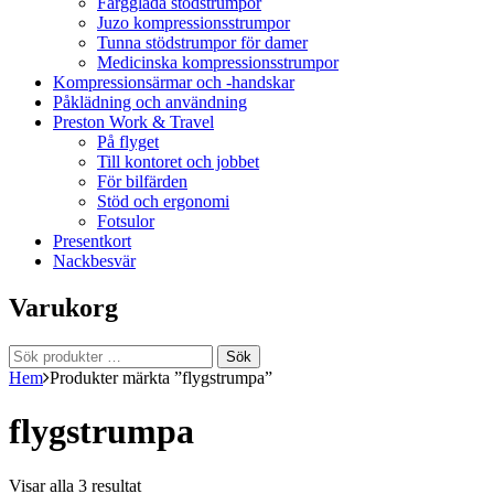
Färgglada stödstrumpor
Juzo kompressionsstrumpor
Tunna stödstrumpor för damer
Medicinska kompressionsstrumpor
Kompressionsärmar och -handskar
Påklädning och användning
Preston Work & Travel
På flyget
Till kontoret och jobbet
För bilfärden
Stöd och ergonomi
Fotsulor
Presentkort
Nackbesvär
Varukorg
Sök
Sök
efter:
Hem
Produkter märkta ”flygstrumpa”
flygstrumpa
Visar alla 3 resultat