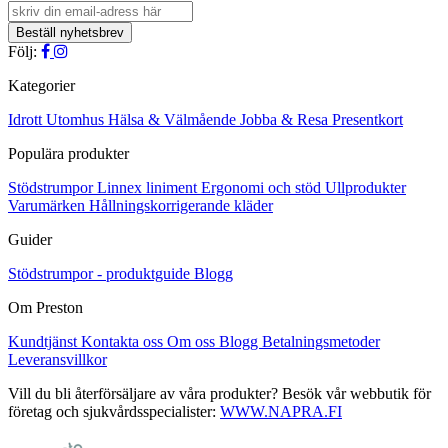
väljas
har
på
flera
produktsidan
varianter.
Följ:
De
olika
Kategorier
alternativen
kan
Idrott
Utomhus
Hälsa & Välmående
Jobba & Resa
Presentkort
väljas
Populära produkter
på
produktsidan
Stödstrumpor
Linnex liniment
Ergonomi och stöd
Ullprodukter
Varumärken
Hållningskorrigerande kläder
Guider
Stödstrumpor - produktguide
Blogg
Om Preston
Kundtjänst
Kontakta oss
Om oss
Blogg
Betalningsmetoder
Leveransvillkor
Vill du bli återförsäljare av våra produkter? Besök vår webbutik för
företag och sjukvårdsspecialister:
WWW.NAPRA.FI