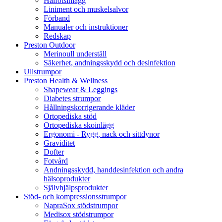
Hålfotsinlägg
Liniment och muskelsalvor
Förband
Manualer och instruktioner
Redskap
Preston Outdoor
Merinoull underställ
Säkerhet, andningsskydd och desinfektion
Ullstrumpor
Preston Health & Wellness
Shapewear & Leggings
Diabetes strumpor
Hållningskorrigerande kläder
Ortopediska stöd
Ortopediska skoinlägg
Ergonomi - Rygg, nack och sittdynor
Graviditet
Dofter
Fotvård
Andningsskydd, handdesinfektion och andra
hälsoprodukter
Självhjälpsprodukter
Stöd- och kompressionsstrumpor
NapraSox stödstrumpor
Medisox stödstrumpor