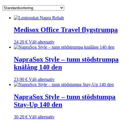
Medisox Office Travel flygstrumpa
Den
24,20
€
Välj alternativ
här
produkten
har
NapraSox Style – tunn stödstrumpa
flera
knälång 140 den
varianter.
De
olika
Den
23,90
€
Välj alternativ
alternativen
här
kan
produkten
väljas
har
NapraSox Style – tunn stödstumpa
på
flera
Stay-Up 140 den
produktsidan
varianter.
De
olika
Den
30,20
€
Välj alternativ
alternativen
här
kan
produkten