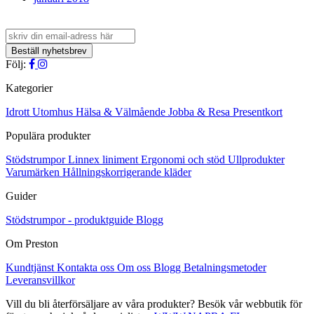
Följ:
Kategorier
Idrott
Utomhus
Hälsa & Välmående
Jobba & Resa
Presentkort
Populära produkter
Stödstrumpor
Linnex liniment
Ergonomi och stöd
Ullprodukter
Varumärken
Hållningskorrigerande kläder
Guider
Stödstrumpor - produktguide
Blogg
Om Preston
Kundtjänst
Kontakta oss
Om oss
Blogg
Betalningsmetoder
Leveransvillkor
Vill du bli återförsäljare av våra produkter? Besök vår webbutik för