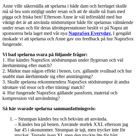
Anne ville säkerställa att spelarna i både dam och herrlaget skulle
må så bra som möjligt under resan och att de skulle nå fram med
pigga och friska ben! Eftersom Anne är väl införstådd med hur
viktigt det är att använda stödstrumpor både för spelarnas välmående
under resan och för deras idrottsprestationer beslöt vi på Napra att
sponsorera hela laget med vår nya
NapraSox Everyday.
I gengäld
önskade vi att spelarna och Anne gav oss feedback på hur NapraSox
fungerade.
Vi bad spelarna svara på följande frågor:
1. Hur kändes NapraSox stödstrumpan under flygresan och vid
återhämtning efter match?
2. Märkte man någon effekt i benen, t.ex. gällande svullnad och hur
snabbt man återhämtade sig efter ansträngning?
3. Skulle spelarna rekommendera NapraSox stödstrumpor åt andra
idrottare vid resor och efter träning/ match?
4. Hur fungerade NapraSox gällande passform, material och
kompression vid användning?
Så här svarade spelarna sammanfattningsvis:
– Strumpan kändes bra och bekväm att använda.
– Kändes bra på benen. Använde storlek XXL eftersom jag
har 45 i skonummer. Strumpan är tajt, men trycker inte för
mycket. Testade även XL men den tryckte lite för hårt.