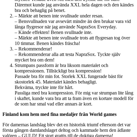
Däremot kunde jag använda XXL hela dagen och den kändes
bra och behaglig på benet.
– Märkte att benen inte svullnade under resan.
– Bensvullnaden var avsevärt mindre än den brukar vara vid
långa flygresor när jag använde NapraSox Everyday.
– Kände effekten! Benen svullnade inte.
– Märkte att benen inte svullnade trots att flygresan tog över
10 timmar. Benen kändes fräscha!
– Rekommenderar!
– Rekommenderar alla att testa NapraSox. Tyckte själv
mycket bra om dem!
Strumpans passform är bra liksom materialet och
kompressionen. Tillräckligt bra kompression!
Passade bra för min fot. Storlek XXL fungerade bäst för
skostorlek 45. Materialet kändes behagligt.
Bekväma, tryckte inte för hårt.
Passliga med bra kompression. För mig var strumpan lite lång
i skaftet, kunde vara bra att ta fram även en kortare modell för
de som har smal vad eller annars är kort.
Finland kom hem med fina medaljer från World games
För damernas landslag blev det en historisk triumf eftersom det var
första gången damlandslaget deltog och kammade hem den ädlaste
valören – GULD! Ett stort grattis till de duktiga damerna!