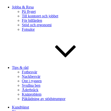
Jobba & Resa
På flyget
Till kontoret och jobbet
För bilfärden
Stöd och ergonomi
Fotsulor
Tips & råd
Fotbesvär
Nackbesvär
Ont i ryggen
Svullna ben
Åderbråck
Knäproblem
Påklädning av stödstrumpor
Kundtjänst