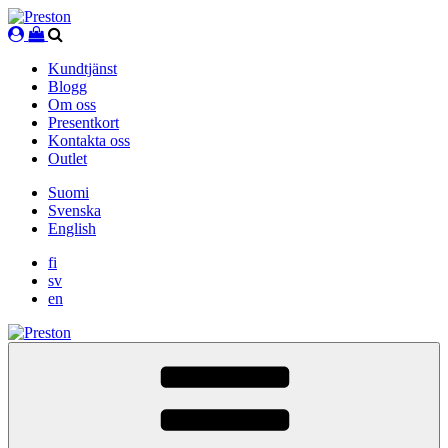
Skip
to
content
Kundtjänst
Blogg
Om oss
Presentkort
Kontakta oss
Outlet
Suomi
Svenska
English
fi
sv
en