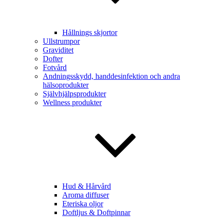
Hållnings skjortor
Ullstrumpor
Graviditet
Dofter
Fotvård
Andningsskydd, handdesinfektion och andra
hälsoprodukter
Självhjälpsprodukter
Wellness produkter
Hud & Hårvård
Aroma diffuser
Eteriska oljor
Doftljus & Doftpinnar